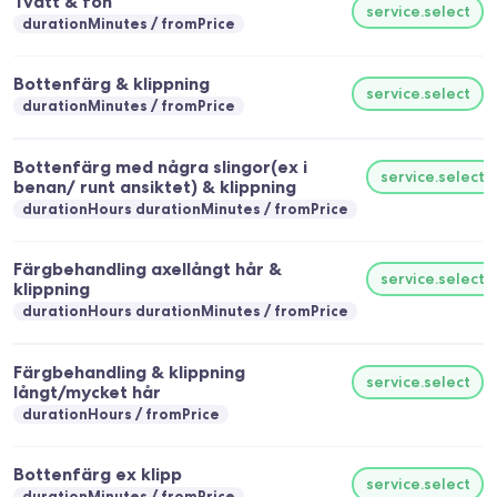
Tvätt & fön
service.select
durationMinutes
fromPrice
Bottenfärg & klippning
service.select
durationMinutes
fromPrice
Bottenfärg med några slingor(ex i
service.select
benan/ runt ansiktet) & klippning
durationHours durationMinutes
fromPrice
Färgbehandling axellångt hår &
service.select
klippning
durationHours durationMinutes
fromPrice
Färgbehandling & klippning
service.select
långt/mycket hår
durationHours
fromPrice
Bottenfärg ex klipp
service.select
durationMinutes
fromPrice