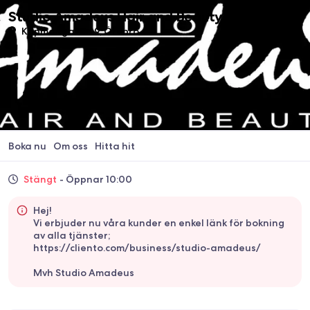
Studio Amadeus Hair and Beauty
Köpmangatan 9, Örebro
Boka nu
Om oss
Hitta hit
Stängt
- Öppnar 10:00
Hej!
Vi erbjuder nu våra kunder en enkel länk för bokning
av alla tjänster;
https://cliento.com/business/studio-amadeus/
Mvh Studio Amadeus