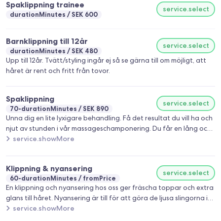
Spaklippning trainee
service.select
durationMinutes
SEK 600
Barnklippning till 12år
service.select
durationMinutes
SEK 480
Upp till 12år. Tvätt/styling ingår ej så se gärna till om möjligt, att
håret är rent och fritt från tovor.
Spaklippning
service.select
70-durationMinutes
SEK 890
Unna dig en lite lyxigare behandling. Få det resultat du vill ha och
njut av stunden i vår massageschamponering. Du får en lång och
avslappnande hårbottensmassage och en kur anpassad för vad
service.showMore
just ditt hår behöver.
Klippning & nyansering
service.select
60-durationMinutes
fromPrice
En klippning och nyansering hos oss ger fräscha toppar och extra
glans till håret. Nyansering är till för att göra de ljusa slingorna i
håret lite svalar eller varmare. Det ingår alltid tvätt,
service.showMore
huvudmassage, föning och styling när du bokar den här