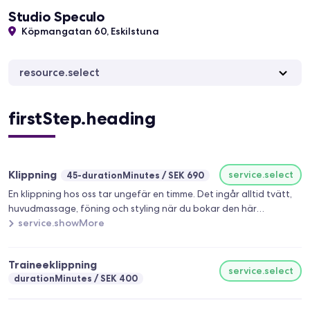
Studio Speculo
Köpmangatan 60, Eskilstuna
resource.select
firstStep.heading
Klippning
service.select
45-durationMinutes
SEK 690
En klippning hos oss tar ungefär en timme. Det ingår alltid tvätt,
huvudmassage, föning och styling när du bokar den här
behandlingen.
service.showMore
Traineeklippning
service.select
durationMinutes
SEK 400