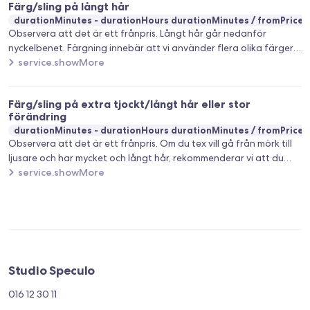
Färg/sling på långt hår
durationMinutes - durationHours durationMinutes
fromPrice
Observera att det är ett frånpris. Långt hår går nedanför
nyckelbenet. Färgning innebär att vi använder flera olika färger.
Det ingår tvätt, huvudmassage, föning och styling när du bokar
service.showMore
den här behandlingen. Ofta tillkommer det en nyansering som
kostar från 350kr. Klippning ingår EJ.
Färg/sling på extra tjockt/långt hår eller stor
förändring
durationMinutes - durationHours durationMinutes
fromPrice
Observera att det är ett frånpris. Om du tex vill gå från mörk till
ljusare och har mycket och långt hår, rekommenderar vi att du
bokar detta. Ofta tillkommer det en nyansering som kostar från
service.showMore
350kr. Klippning ingår EJ.
Studio Speculo
016 12 30 11