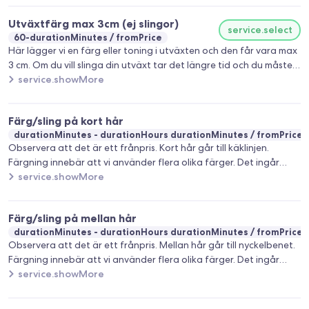
behandlingen.
Utväxtfärg max 3cm (ej slingor)
service.select
60-durationMinutes
fromPrice
Här lägger vi en färg eller toning i utväxten och den får vara max
3 cm. Om du vill slinga din utväxt tar det längre tid och du måste
istället välja behandlingen Färg/sling. Utöver det ingår tvätt,
service.showMore
huvudmassage, föning och styling när du bokar den här
behandlingen. Klippning ingår EJ.
Färg/sling på kort hår
durationMinutes - durationHours durationMinutes
fromPrice
Observera att det är ett frånpris. Kort hår går till käklinjen.
Färgning innebär att vi använder flera olika färger. Det ingår
tvätt, huvudmassage, föning och styling när du bokar den här
service.showMore
behandlingen. Ofta tillkommer det en nyansering som kostar från
350kr. Klippning ingår EJ.
Färg/sling på mellan hår
durationMinutes - durationHours durationMinutes
fromPrice
Observera att det är ett frånpris. Mellan hår går till nyckelbenet.
Färgning innebär att vi använder flera olika färger. Det ingår
tvätt, huvudmassage, föning och styling när du bokar den här
service.showMore
behandlingen. Ofta tillkommer det en nyansering som kostar från
350kr. Klippning ingår EJ.