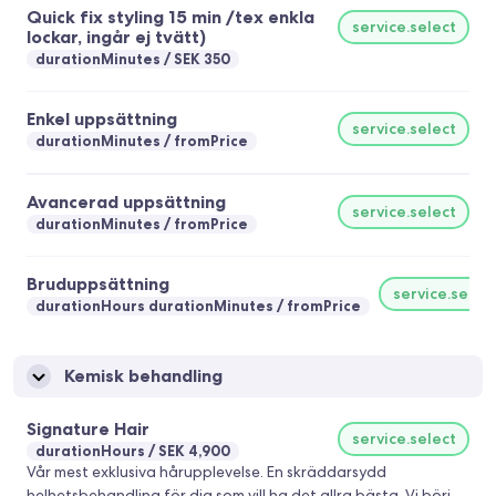
Quick fix styling 15 min /tex enkla
service.select
lockar, ingår ej tvätt)
durationMinutes
SEK 350
Enkel uppsättning
service.select
durationMinutes
fromPrice
Avancerad uppsättning
service.select
durationMinutes
fromPrice
Bruduppsättning
service.selec
durationHours durationMinutes
fromPrice
Kemisk behandling
Signature Hair
service.select
durationHours
SEK 4,900
Vår mest exklusiva hårupplevelse. En skräddarsydd
helhetsbehandling för dig som vill ha det allra bästa. Vi börjar