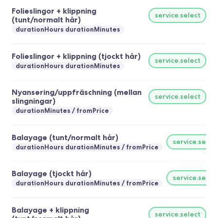
Folieslingor + klippning
service.select
(tunt/normalt hår)
durationHours durationMinutes
Folieslingor + klippning (tjockt hår)
service.select
durationHours durationMinutes
Nyansering/uppfräschning (mellan
service.select
slingningar)
durationMinutes
fromPrice
Balayage (tunt/normalt hår)
service.selec
durationHours durationMinutes
fromPrice
Balayage (tjockt hår)
service.selec
durationHours durationMinutes
fromPrice
Balayage + klippning
service.select