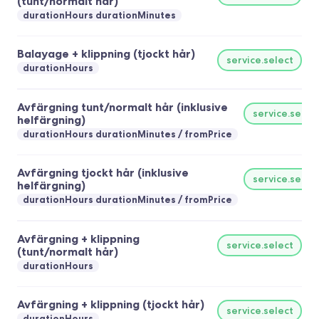
(tunt/normalt hår)
durationHours durationMinutes
Balayage + klippning (tjockt hår)
service.select
durationHours
Avfärgning tunt/normalt hår (inklusive
service.selec
helfärgning)
durationHours durationMinutes
fromPrice
Avfärgning tjockt hår (inklusive
service.selec
helfärgning)
durationHours durationMinutes
fromPrice
Avfärgning + klippning
service.select
(tunt/normalt hår)
durationHours
Avfärgning + klippning (tjockt hår)
service.select
durationHours