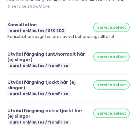
med att göra en balayage eller folieslingor som skapar en
service.showMore
mjuk, naturlig dimension och lyster i ditt hår. Därefter förfinas
färgen med en root shadow och en gloss-nyansering som ger
Konsultation
ett sömlöst, glansigt och lyxigt resultat. för att ge ditt hår och
service.select
durationMinutes
SEK 300
hårbotten nytt liv ingår en djupgående treatment med en
Konsultationsavgiften dras av vid behandlingstillfället
avkopplande scalp massage. behandlingen avslutas med en
klippning och en fin styling som framhäver ditt nya
skräddarsydda hår. En upplevelse av total omsorg, glans och
Utväxtfärgning tunt/normalt hår
service.select
exklusivitet - från root till topp.
(ej slingor)
durationMinutes
fromPrice
Utväxtfärgning tjockt hår (ej
service.select
slingor)
durationMinutes
fromPrice
Utväxtfärgning extra tjockt hår
service.select
(ej slingor
durationMinutes
fromPrice