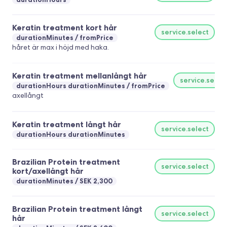
Keratin treatment kort hår
service.select
durationMinutes
fromPrice
håret är max i höjd med haka.
Keratin treatment mellanlångt hår
service.selec
durationHours durationMinutes
fromPrice
axellångt
Keratin treatment långt hår
service.select
durationHours durationMinutes
Brazilian Protein treatment
service.select
kort/axellångt hår
durationMinutes
SEK 2,300
Brazilian Protein treatment långt
service.select
hår