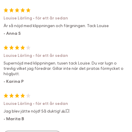
Louise Lärling
•
för ett år sedan
Är så nöjd med klippningen och färgningen. Tack Louise
-
Anna S
Louise Lärling
•
för ett år sedan
Supernöjd med klippningen, tusen tack Louise. Du var lugn o
trevlig vilket jag föredrar. Gillar inte när det pratas förmycket o
högljutt.
-
Karina P
Louise Lärling
•
för ett år sedan
Jag blev jätte nöjd! Så duktig! 🙏💥
-
Marita B