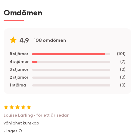
Omdömen
4,9
108 omdömen
5 stjärnor
(
101
)
4 stjärnor
(
7
)
3 stjärnor
(
0
)
2 stjärnor
(
0
)
1 stjärna
(
0
)
Louise Lärling
•
för ett år sedan
vänlighet kunskap
-
Inger O