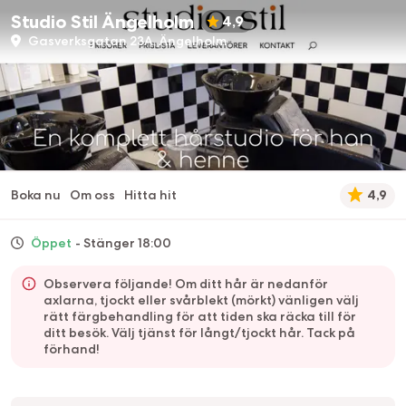
Studio Stil Ängelholm
4,9
Gasverksgatan 23A, Ängelholm
Boka nu
Om oss
Hitta hit
4,9
Öppet
- Stänger 18:00
Observera följande! Om ditt hår är nedanför
axlarna, tjockt eller svårblekt (mörkt) vänligen välj
rätt färgbehandling för att tiden ska räcka till för
ditt besök. Välj tjänst för långt/tjockt hår. Tack på
förhand!