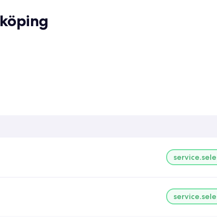
rköping
service.sele
service.sele