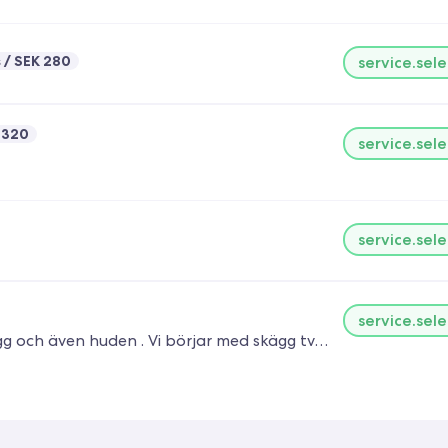
s
SEK 280
service.sele
 320
service.sele
service.sele
service.sele
TILL: Beard treat ger dig en djupgående kur till ditt skägg och även huden . Vi börjar med skägg tvätt och avslutar med en speciell inpackning vald efter din hy och grovlek på ditt skägg ... ENJOY !