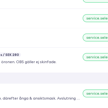
service.sele
service.sele
es
SEK 280
service.sele
 öronen. OBS gäller ej skinfade.
service.sele
Grooming av skägget Rengöring av ansiktet och skrubb, därefter ånga & ansiktsmask. Avslutning med anpassad Fuktkräm.