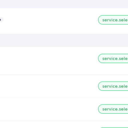
e
service.sele
service.sele
service.sele
service.sele