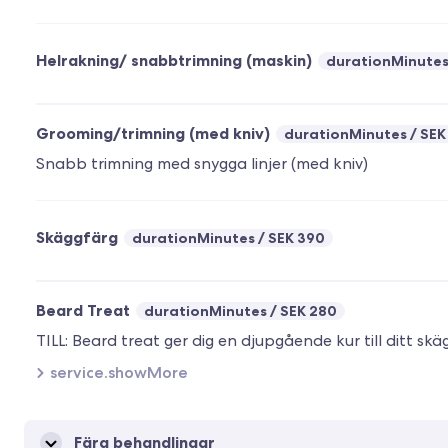
Helrakning/ snabbtrimning (maskin)
durationMinute
Grooming/trimning (med kniv)
durationMinutes
SEK
Snabb trimning med snygga linjer (med kniv)
Skäggfärg
durationMinutes
SEK 390
Beard Treat
durationMinutes
SEK 280
service.showMore
Färg behandlingar