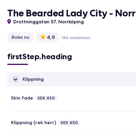
The Bearded Lady City - Nor
Drottninggatan 57, Norrköping
4,9
Boka nu
186 omdömen
firstStep.heading
Klippning
Skin fade
SEK 450
Klippning (rek herr)
SEK 450