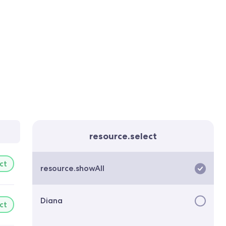
resource.select
ct
resource.showAll
Diana
ct