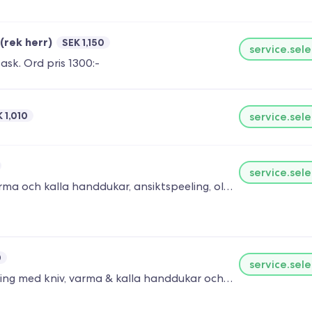
(rek herr)
SEK 1,150
service.sele
sk. Ord pris 1300:-
 1,010
service.sele
service.sele
En lyxigare behandling av både ansikte & skägg inkl varma och kalla handdukar, ansiktspeeling, oljor & lotion mm
0
service.sele
En lyxigare behandling av ditt skägg innehållande rakning med kniv, varma & kalla handdukar och skäggolja/balm mm