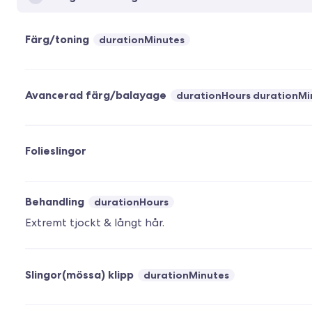
Färg/toning
durationMinutes
Avancerad färg/balayage
durationHours durationMi
Folieslingor
Behandling
durationHours
Extremt tjockt & långt hår.
Slingor(mössa) klipp
durationMinutes