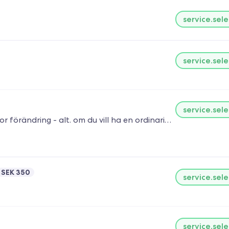
service.sele
service.sele
service.sele
För dig med extra tjockt hår eller dig som vill göra en stor förändring - alt. om du vill ha en ordinarie klippning med lite extra omtanke innan och efter klippning. (Klippning , tvätt , huvudmassage, inpackning och lyxig styling)
SEK 350
service.sele
service.sele