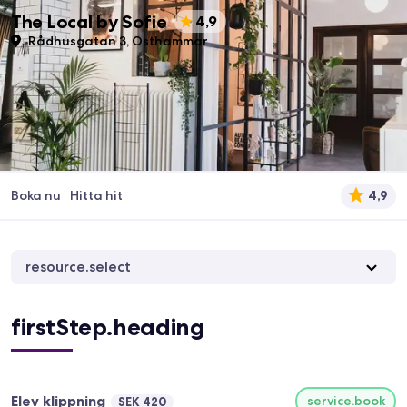
The Local by Sofie
4,9
Rådhusgatan 3, Östhammar
Boka nu
Hitta hit
4,9
resource.select
firstStep.heading
Elev klippning
service.book
SEK 420