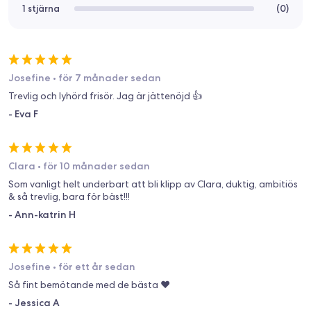
1 stjärna
(
0
)
Josefine
•
för 7 månader sedan
Trevlig och lyhörd frisör. Jag är jättenöjd 👍
-
Eva F
Clara
•
för 10 månader sedan
Som vanligt helt underbart att bli klipp av Clara, duktig, ambitiös
& så trevlig, bara för bäst!!!
-
Ann-katrin H
Josefine
•
för ett år sedan
Så fint bemötande med de bästa ❤️
-
Jessica A