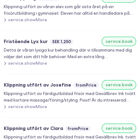
Klippning utfört av våran elev som går sista året på sin
frisörutbildning i gymnasiet. Eleven har alltid en handledare på
plats som är med och vägleder samt kontrollerar klippningen. En
service.showMore
elev behöver mer tid så god förståelse för att det kommer ta
längre tid krävs :) Minsta avsatta tid är 2h .
Fristående Lyx kur
service.book
SEK 1,250
Detta är våran lyxiga kur behandling där vi tillsammans med dig
väljer det som ditt hår behöver. Med en extra lång
huvudmassage. Föning och styling ingår. Total tid ca 45 min
service.showMore
Klippning ingår inte i denna behandling men givetvis hjälper vi dig
med luggen eller liknande om så önskas och tid finnes :) Skriv
gärna en notis om det vid bokning.
Klippning utfört av Josefine
service.book
fromPrice
Klippning utfört av färdigutbildad frisör med Gesällbrev. Ink tvätt
med kortare massage/föning/styling. Pssst! Är du intresserad
utav att sätta i extensions? Nämn det för Jossan när ni ses så
service.showMore
berättar hon gärna mer om vad det finns för möjligheter :)
Klippning utfört av Clara
service.book
fromPrice
Klippning utfört av färdigutbildad frisör med Gesällbrev Ink. tvätt