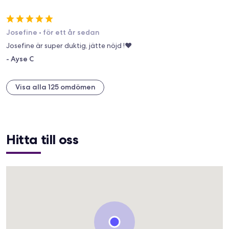
Josefine
•
för ett år sedan
Josefine är super duktig, jätte nöjd !♥️
-
Ayse C
Visa alla 125 omdömen
Hitta till oss