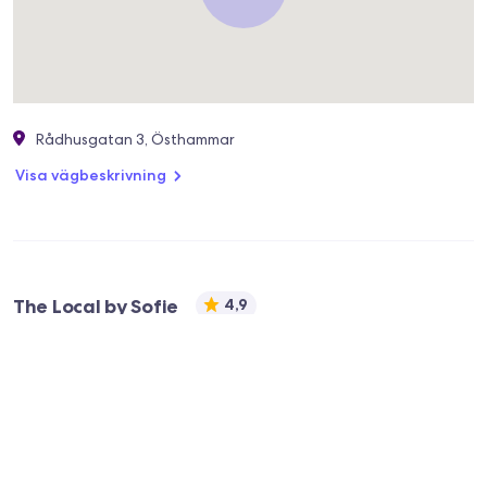
Rådhusgatan 3, Östhammar
Visa vägbeskrivning
The Local by Sofie
4,9
0173-10713
contact@thelocalbysofie.se
🇸🇪
Svenska