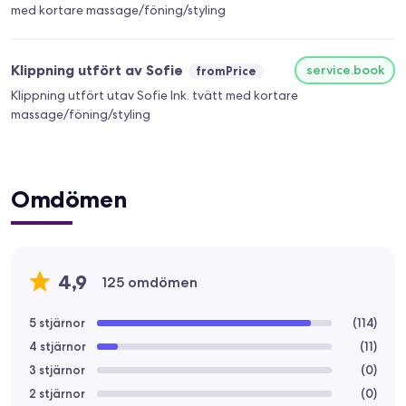
med kortare massage/föning/styling
Klippning utfört av Sofie
service.book
fromPrice
Klippning utfört utav Sofie Ink. tvätt med kortare
massage/föning/styling
Omdömen
4,9
125 omdömen
5 stjärnor
(
114
)
4 stjärnor
(
11
)
3 stjärnor
(
0
)
2 stjärnor
(
0
)