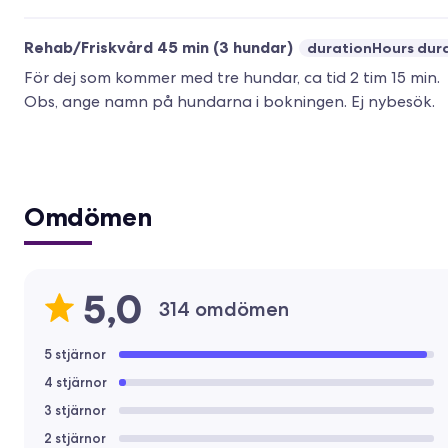
Rehab/Friskvård 45 min (3 hundar)
durationHours dur
För dej som kommer med tre hundar, ca tid 2 tim 15 min.
Obs, ange namn på hundarna i bokningen. Ej nybesök.
Omdömen
5,0
314 omdömen
5 stjärnor
4 stjärnor
3 stjärnor
2 stjärnor