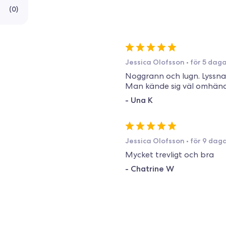
(
0
)
Jessica Olofsson
•
för 5 dag
Noggrann och lugn. Lyssna
Man kände sig väl omhän
-
Una K
Jessica Olofsson
•
för 9 dag
Mycket trevligt och bra
-
Chatrine W