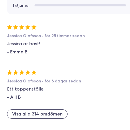
1 stjärna
Jessica Olofsson
•
för 25 timmar sedan
Jessica är bäst!
-
Emma B
Jessica Olofsson
•
för 6 dagar sedan
Ett toppenställe
-
Aili B
Visa alla 314 omdömen