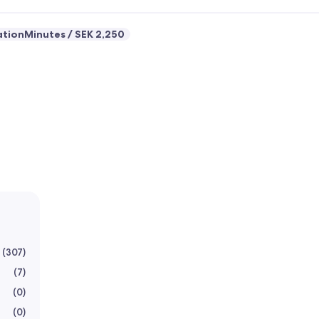
ationMinutes
SEK 2,250
(
307
)
(
7
)
(
0
)
(
0
)