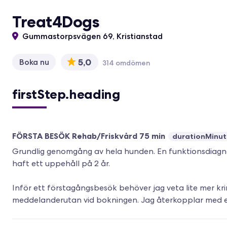
Treat4Dogs
Gummastorpsvägen 69, Kristianstad
5,0
Boka nu
314 omdömen
firstStep.heading
FÖRSTA BESÖK Rehab/Friskvård 75 min
durationMinut
Grundlig genomgång av hela hunden. En funktionsdiagnos
haft ett uppehåll på 2 år.
Inför ett förstagångsbesök behöver jag veta lite mer krin
meddelanderutan vid bokningen. Jag återkopplar med e