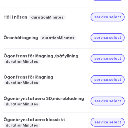
Hål i näsan
service.select
durationMinutes
Öronhåltagning
service.select
durationMinutes
Ögonfransförlängning /påfyllning
service.select
durationMinutes
Ögonfransförlängning
service.select
durationMinutes
Ögonbrynstatuera 3D,microbladning
service.select
durationMinutes
Ögonbrynstatuera klassiskt
service.select
durationMinutes