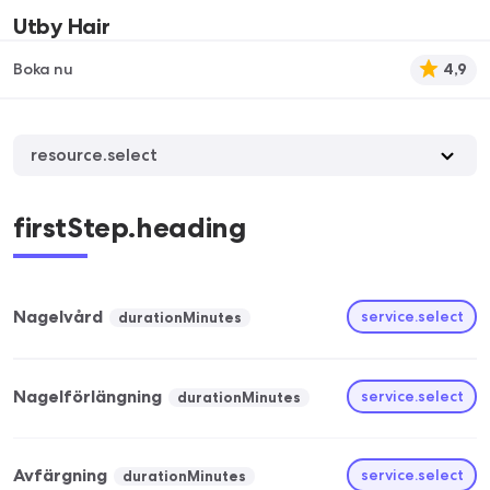
Utby Hair
Boka nu
4,9
resource.select
firstStep.heading
Nagelvård
service.select
durationMinutes
Nagelförlängning
service.select
durationMinutes
Avfärgning
service.select
durationMinutes