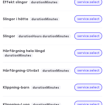
Effekt slingor
service.select
durationMinutes
Slingor i hätta
service.select
durationMinutes
Slingor
service.select
durationHours durationMinutes
Hårfärgning hela längd
service.select
durationMinutes
Hårfärgning-Utväxt
service.select
durationMinutes
Klippning-barn
service.select
durationMinutes
Klippning-Lugg
service.select
durationMinutes