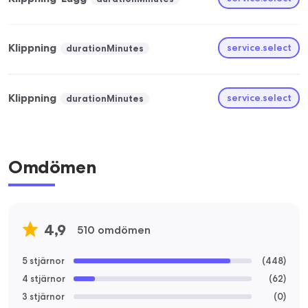
Klippning
service.select
durationMinutes
Klippning
service.select
durationMinutes
Omdömen
4,9
510 omdömen
5 stjärnor
(
448
)
4 stjärnor
(
62
)
3 stjärnor
(
0
)