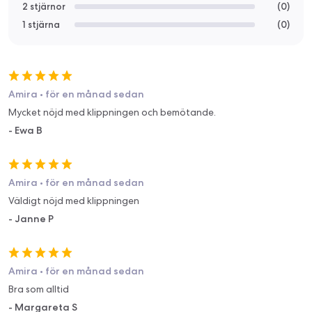
2 stjärnor
(
0
)
1 stjärna
(
0
)
Amira
•
för en månad sedan
Mycket nöjd med klippningen och bemötande.
-
Ewa B
Amira
•
för en månad sedan
Väldigt nöjd med klippningen
-
Janne P
Amira
•
för en månad sedan
Bra som alltid
-
Margareta S