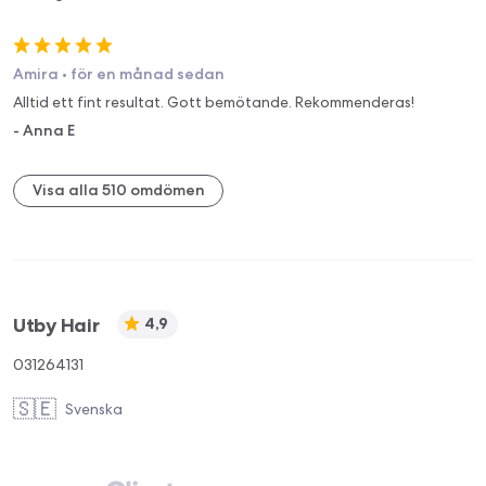
Amira
•
för en månad sedan
Alltid ett fint resultat. Gott bemötande. Rekommenderas!
-
Anna E
Visa alla 510 omdömen
Utby Hair
4,9
031264131
🇸🇪
Svenska