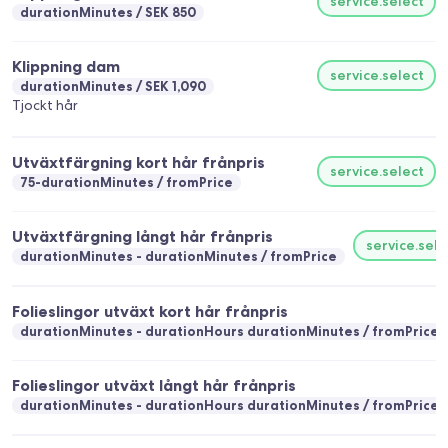
service.select
durationMinutes
SEK 850
Klippning dam
service.select
durationMinutes
SEK 1,090
Tjockt hår
Utväxtfärgning kort hår frånpris
service.select
75-durationMinutes
fromPrice
Utväxtfärgning långt hår frånpris
service.sele
durationMinutes - durationMinutes
fromPrice
Folieslingor utväxt kort hår frånpris
durationMinutes - durationHours durationMinutes
fromPrice
Folieslingor utväxt långt hår frånpris
durationMinutes - durationHours durationMinutes
fromPrice