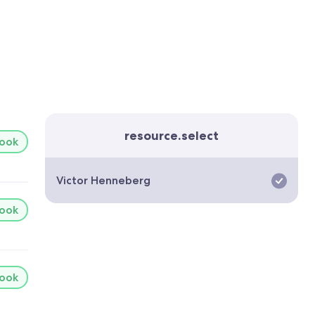
resource.select
book
Victor Henneberg
book
book