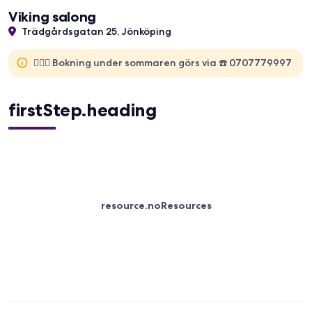
Viking salong
Trädgårdsgatan 25, Jönköping
🙋🏻‍♂️ Bokning under sommaren görs via ☎️ 0707779997
firstStep.heading
resource.noResources