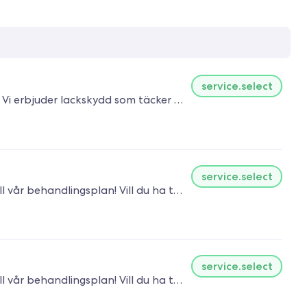
service.select
Tiden avser inlämning Vi har bilen 24 timmar! Vill du ha the best of the best? Då är ett keramiskt lackskydd för dig! Vi erbjuder lackskydd som täcker allas behov för att göra allt simpelt för dig som kund och hela processen! I detta paket ingår 1-stegs polering. Vi gör allt både in & utvändigt på din bil så du behöver inte bli osäker på vad som ingår eller ej!
service.select
Tiden avser inlämning Vi har bilen 24 timmar! Inga krav på återbesök för att garantin ska hålla, om du inte väljer till vår behandlingsplan! Vill du ha the best of the best? Då är ett keramiskt lackskydd för dig! Vi erbjuder 1 lackskydd som täcker allas behov för att göra allt simpelt för dig som kund och hela processen! I detta paket ingår 2-stegs polering. Vi gör allt både in & utvändigt på din bil så du behöver inte bli osäker på vad som ingår eller ej!
service.select
Tiden avser inlämning Vi har bilen 24 timmar! Inga krav på återbesök för att garantin ska hålla, om du inte väljer till vår behandlingsplan! Vill du ha the best of the best? Då är ett keramiskt lackskydd för dig! Vi erbjuder 1 lackskydd som täcker allas behov för att göra allt simpelt för dig som kund och hela processen! I detta paket ingår 2-stegs polering. Vi gör allt både in & utvändigt på din bil så du behöver inte bli osäker på vad som ingår eller ej!