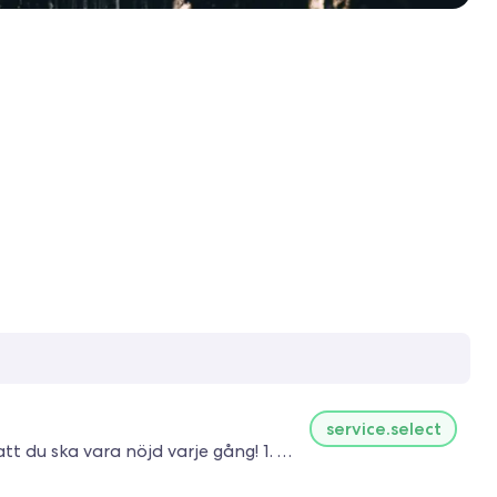
service.select
Utvändig Tvätt på Wimch är inte som på andra ställen, här har vi ett samlat paket där vi gör följande stegsvis för att du ska vara nöjd varje gång! 1. Asfaltsborttagning (Kallavfettning) 2. Flygrostlösning (Tar bort små orange/gula prickar) 3. Fälgtvätt (Tar bort inbränt bromsdamm) 4. Alkalisk avfettning (Tar bort fågelspill och insekter) OBS. är insikterna tillräckligt inbrända rekommenderar vi att polera bort detta! 5. Avspolning 6. Schamponering (Tar bort sista trafikfilmen) 7. Avspoling 8. Applicering av snabbvax 9. Avspolning 10. Avtorkning, Nu är din bil klar och redo för vardagen igen!