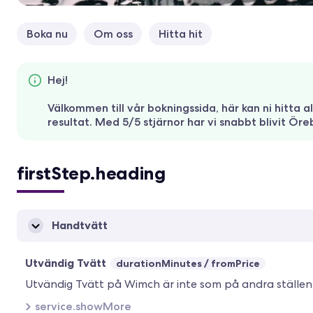
Boka nu
Om oss
Hitta hit
Hej!
Välkommen till vår bokningssida, här kan ni hitta
resultat. Med 5/5 stjärnor har vi snabbt blivit Öre
firstStep.heading
Handtvätt
Utvändig Tvätt
durationMinutes
fromPrice
service.showMore