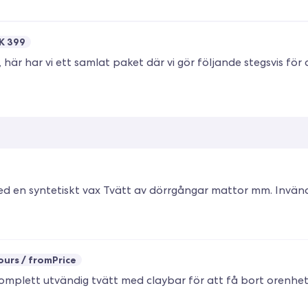
K 399
ours
fromPrice