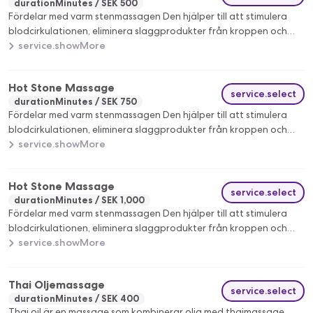
durationMinutes
SEK 500
Fördelar med varm stenmassagen Den hjälper till att stimulera
blodcirkulationen, eliminera slaggprodukter från kroppen och
slappnar av musklerna.
service.showMore
Hot Stone Massage
service.select
durationMinutes
SEK 750
Fördelar med varm stenmassagen Den hjälper till att stimulera
blodcirkulationen, eliminera slaggprodukter från kroppen och
slappnar av musklerna.
service.showMore
Hot Stone Massage
service.select
durationMinutes
SEK 1,000
Fördelar med varm stenmassagen Den hjälper till att stimulera
blodcirkulationen, eliminera slaggprodukter från kroppen och
slappnar av musklerna.
service.showMore
Thai Oljemassage
service.select
durationMinutes
SEK 400
Thai oil är en massage som kombinerar olja med thaimassage.