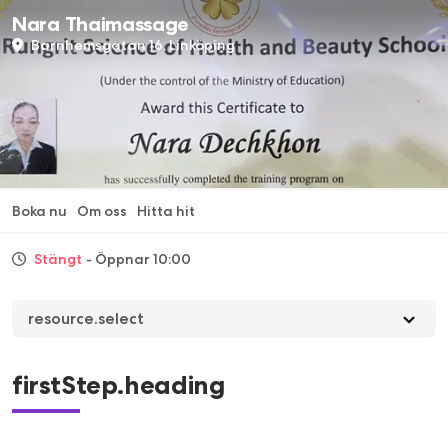
Nara Thaimassage
Barnhemsgatan 16, Linköping
Boka nu
Om oss
Hitta hit
Stängt
- Öppnar 10:00
resource.select
firstStep.heading