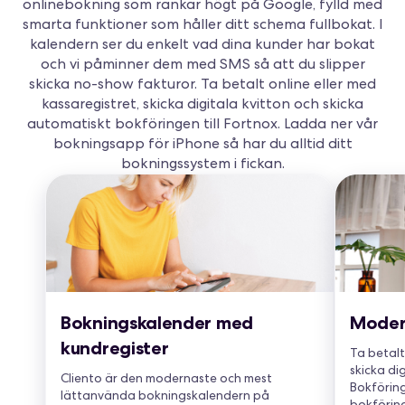
onlinebokning som rankar högt på Google, fylld med
smarta funktioner som håller ditt schema fullbokat. I
kalendern ser du enkelt vad dina kunder har bokat
och vi påminner dem med SMS så att du slipper
skicka no-show fakturor. Ta betalt online eller med
kassaregistret, skicka digitala kvitton och skicka
automatiskt bokföringen till Fortnox. Ladda ner vår
bokningsapp för iPhone så har du alltid ditt
bokningssystem i fickan.
Bokningskalender med
Moder
kundregister
Ta betalt
skicka dig
Cliento är den modernaste och mest
Bokföringe
lättanvända bokningskalendern på
bokföring