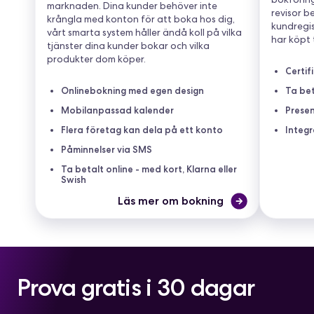
marknaden. Dina kunder behöver inte
revisor b
krångla med konton för att boka hos dig,
kundregis
vårt smarta system håller ändå koll på vilka
har köpt 
tjänster dina kunder bokar och vilka
produkter dom köper.
Certif
Onlinebokning med egen design
Ta bet
Mobilanpassad kalender
Presen
Flera företag kan dela på ett konto
Integ
Påminnelser via SMS
Ta betalt online - med kort, Klarna eller
Swish
Läs mer om bokning
Prova gratis i 30 dagar