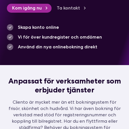
Kom igång nu
Ta kontakt
Skapa konto online
Vi för över kundregister och omdömen
Använd din nya onlinebokning direkt
Anpassat för verksamheter som
erbjuder tjänster
Cliento är mycket mer än ett bokningsystem för
frisör, skönhet och hudvård. Vi har även bokning för
verkstad med stöd för registreringsnummer och
koppling till bilregistret. Har du en flyttfirma eller
städfirma? Behöver du bokningsystem för